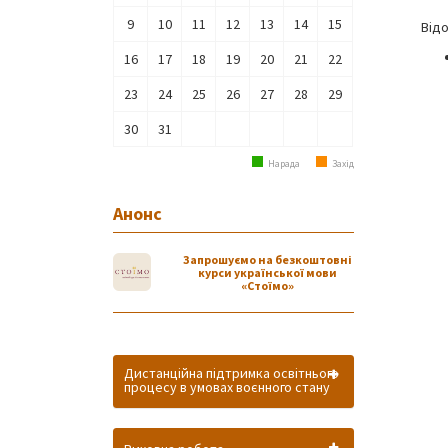
9
10
11
12
13
14
15
Відо
16
17
18
19
20
21
22
23
24
25
26
27
28
29
30
31
Нарада
Захід
Анонс
Запрошуємо на безкоштовні
курси української мови
«Стоїмо»
Дистанційна підтримка освітнього
процесу в умовах воєнного стану