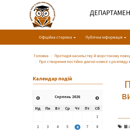
ДЕПАРТАМЕНТ
Офіційна сторінка
Публічна інформація
Головна
Протидія насильству й жорстокому пово
Про створення постійно діючої комісії з розгляд
Календар подій
П
в
Серпень 2026
Нд
Пн
Вт
Ср
Чт
Пт
Сб
1
2
3
4
5
7
8
2
6