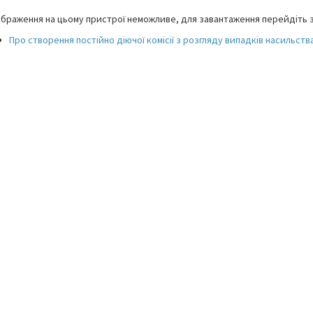
браження на цьому пристрої неможливе, для завантаження перейдіть з
Про створення постійно діючої комісії з розгляду випадків насильст