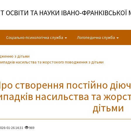
 ОСВІТИ ТА НАУКИ ІВАНО-ФРАНКІВСЬКОЇ 
Соціально-психологічна служба
Логопедична служба
дженню з дітьми
у випадків насильства та жорстокого поводження з дітьми
ро створення постійно діючо
ипадків насильства та жорс
дітьми
026-01-26 14:31
969