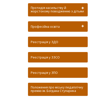
Протидія насильству й
жорстокому поводженню з дітьми
Професійна освіта
Реєстрація у ЗДО
Реєстрація у ЗЗСО
Реєстрація у ЗПО
Положення про міську педагогічну
премію ім. Богдана Ступарика